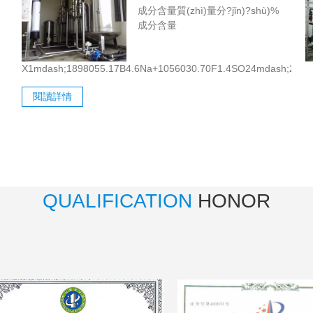
成分含量質(zhì)量分?jǐn)?shù)%
成分含量
X1mdash;1898055.17B4.6Na+1056030.70F1.4SO24mdash;25607
閱讀詳情
QUALIFICATION
HONOR