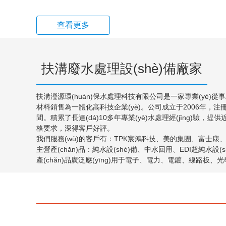
查看更多
扶溝廢水處理設(shè)備廠家
扶溝瀅源環(huán)保水處理科技有限公司是一家專業(yè)從事工業(yè)
材料銷售為一體化高科技企業(yè)。公司成立于2006年，注冊資金2,
間。積累了長達(dá)10多年專業(yè)水處理經(jīng)驗，提
格要求，深得客戶好評。
我們服務(wù)的客戶有：TPK宸鴻科技、美的集團、富士康
主營產(chǎn)品：純水設(shè)備、中水回用、EDI超純水設(shè)
產(chǎn)品廣泛應(yīng)用于電子、電力、電鍍、線路板