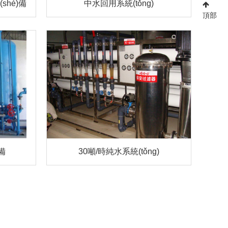
shè)備
中水回用系統(tǒng)
頂部
備
30噸/時純水系統(tǒng)