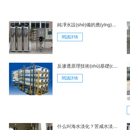
純凈水設(shè)備的應(yīng)用常見問題有哪些？
閱讀詳情
反滲透原理技術(shù)基礎(chǔ)分析
閱讀詳情
做
什么叫海水淡化？苦咸水淡化？