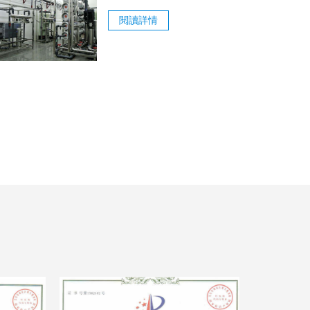
閱讀詳情
.44Rb0.2Mg2+12723.70A10.16~1.9C...