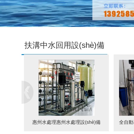
扶溝中水回用設(shè)備
4
惠州水處理惠州水處理設(shè)備