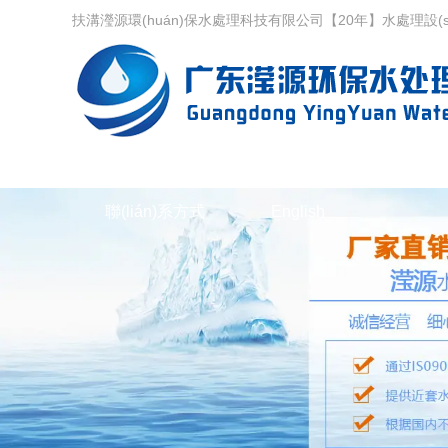
扶溝瀅源環(huán)保水處理科技有限公司【20年】水處理設(shè
網(wǎng)站首頁
水處理設(shè)備
聯(lián)系方式
English