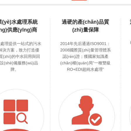
業(yè)水處理系統
過硬的產(chǎn)品質
ǒng)供應(yīng)商
(zhì)量保障
水處理提供一站式的污水
2014年先后通過ISO9001：
決方案，致力打造優
2008國際質(zhì)量管理體系
u)質(zhì)的中水回用與回
認(rèn)證；獲國家知識產
設(shè)備服務(wù)品
(chǎn)權(quán)局“一種雙級
牌。
RO+EDI超純水處理”