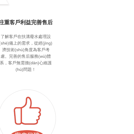
注重客戶利益完善售后
了解客戶在扶溝廢水處理設
(shè)備上的需求，從經(jīng)
濟技術(shù)角度為客戶考
慮。完善的售后服務(wù)體
系，客戶無需擔(dān)心維護
(hù)問題！