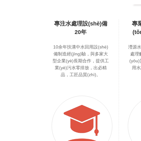
專注水處理設(shè)備
專
20年
(t
10余年扶溝中水回用設(shè)
瀅源
備制造經(jīng)驗，與多家大
處理解
型企業(yè)長期合作，提供工
(yō
業(yè)污水零排放，出必精
用水
品，工匠品質(zhì)。