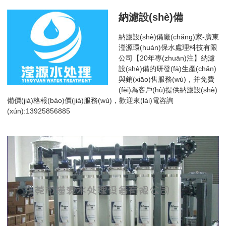
納濾設(shè)備
納濾設(shè)備廠(chǎng)家-廣東
瀅源環(huán)保水處理科技有限
公司【20年專(zhuān)注】納濾
設(shè)備的研發(fā)生產(chǎn)
與銷(xiāo)售服務(wù)，并免費
(fèi)為客戶(hù)提供納濾設(shè)
備價(jià)格報(bào)價(jià)服務(wù)，歡迎來(lái)電咨詢
(xún):13925856885