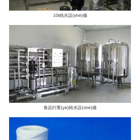
10t純水設(shè)備
食品行業(yè)純水設(shè)備