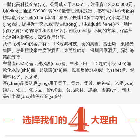
一體化高科技企業(yè)。公司成立于2006年，注冊資金2,000,000元，
現(xiàn)已通過IS09001質(zhì)量管理體系認證，擁有現(xiàn)代化的
標準廠房及生產(chǎn)車間。積累了長達10多年專業(yè)水處理經
(jīng)驗，提供近千套水處理系統(tǒng)，根據(jù)國內(nèi)不同地區
(qū)水質(zhì)的特性和飲用水習(xí)慣設(shè)計不同的方案，保證出
水達到合格要求，深得客戶好評。
我們服務(wù)的客戶有：TPK宸鴻科技、美的集團、富士康、東陽光
集團、惠州檀悅豪生度假酒店、東莞娃哈哈、深圳四季酒店、深圳海
德能等等。
主營產(chǎn)品：純水設(shè)備、中水回用、EDI超純水設(shè)備、
軟化水設(shè)備、超濾設(shè)備、鳳臺反滲透水處理設(shè)備、鍋
爐軟化水、反滲透。
產(chǎn)品廣泛應(yīng)用于電子、電力、電鍍、線路板、光學(xué)
鏡片、化工、化妝品、醫(yī)藥、食品飲料、漂染、酒業(yè)、輕工、
晶硅半導(dǎo)體等行業(yè)。