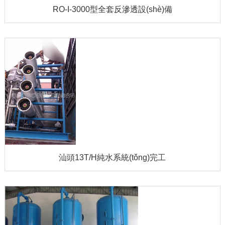
RO-I-3000型全套反滲透設(shè)備
汕頭13T/H純水系統(tǒng)完工