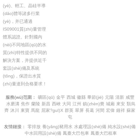
(yè)、輕工、晶硅半導
EDI超純水
(dǎo)體等諸多行業
設(shè)備
(yè)，并已通過
凈水設
IS09001質(zhì)量管理
(shè)備
體系認證。針對國內
(nèi)不同地區(qū)的水
直飲水設
(shè)備
質(zhì)特性提供不同的
解決方案，并提供近千
反滲透設
套設(shè)備及系統
(shè)備
(tǒng)，保證出水質
納濾設
(zhì)量達到合格要求！
(shè)備
服務(wù)范圍：
礦區(qū)
金平
西城
徽縣
畢節(jié)
元陽
清新
咸豐
超濾設
水磨溝
焦作
蘭陵
新昌
西峽
大同
江州
鎮(zhèn)賚
城廂
來安
類烏
(shè)備
齊
沐川
東寶
馬龍
屈家?guī)X
群英
翠屏
長葛
河間
宏偉
鐘祥
蘇家
屯
軟水器
友情鏈接：
零排放
養(yǎng)豬用水
水處理設(shè)備
純水設(shè)備
水處理配件
中水回用設(shè)備
鳳臺大巴包車
鳳臺大巴租車