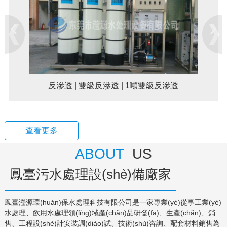
反滲透 | 雙級反滲透 | 1噸雙級反滲透
查看更多
ABOUT
US
鳳臺污水處理設(shè)備廠家
鳳臺瀅源環(huán)保水處理科技有限公司是一家專業(yè)從事工業(yè)
水處理、飲用水處理領(lǐng)域產(chǎn)品研發(fā)、生產(chǎn)、銷
售、工程設(shè)計安裝調(diào)試、技術(shù)咨詢、配套材料銷售為