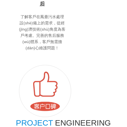
后
了解客戶在鳳臺污水處理
設(shè)備上的需求，從經
(jīng)濟技術(shù)角度為客
戶考慮。完善的售后服務
(wù)體系，客戶無需擔
(dān)心維護問題！
PROJECT
ENGINEERING