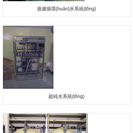
過濾循環(huán)水系統(tǒng)
超純水系統(tǒng)