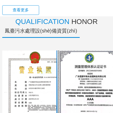
查看更多
QUALIFICATION
HONOR
鳳臺污水處理設(shè)備資質(zhì)