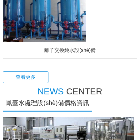
離子交換純水設(shè)備
查看更多
NEWS
CENTER
鳳臺水處理設(shè)備價格資訊