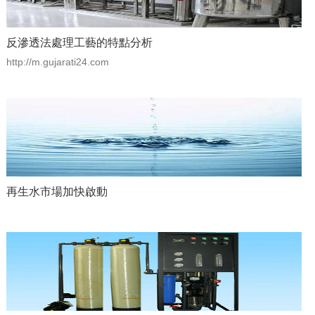
反滲透法處理工藝的特點分析
http://m.gujarati24.com
再生水市場加快啟動